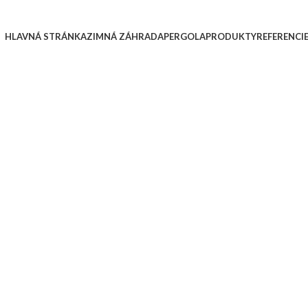
HLAVNÁ STRÁNKA
ZIMNÁ ZÁHRADA
PERGOLA
PRODUKTY
REFERENCI