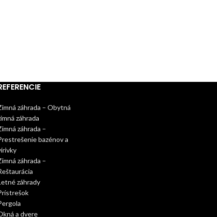
REFERENCIE
Zimná záhrada – Obytná
zimná záhrada
Zimná záhrada –
Prestrešenie bazénov a
vírivky
Zimná záhrada –
Reštaurácia
Letné záhrady
Prístrešok
Pergola
Okná a dvere