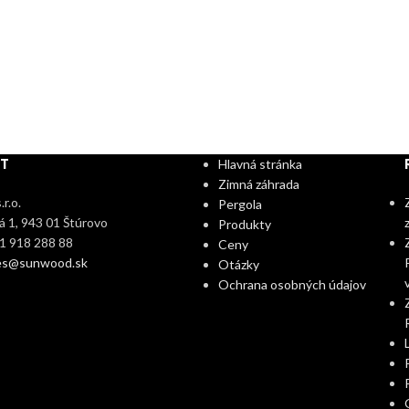
T
Hlavná stránka
Zimná záhrada
r.o.
Pergola
 1, 943 01 Štúrovo
Produkty
21 918 288 88
Ceny
es@sunwood.sk
Otázky
Ochrana osobných údajov