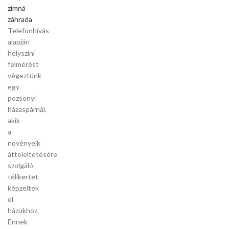
zimná
záhrada
Telefonhívás
alapján
helyszíni
felmérést
végeztünk
egy
pozsonyi
házaspárnál,
akik
a
növényeik
átteleltetésére
szolgáló
télikertet
képzeltek
el
házukhoz.
Ennek