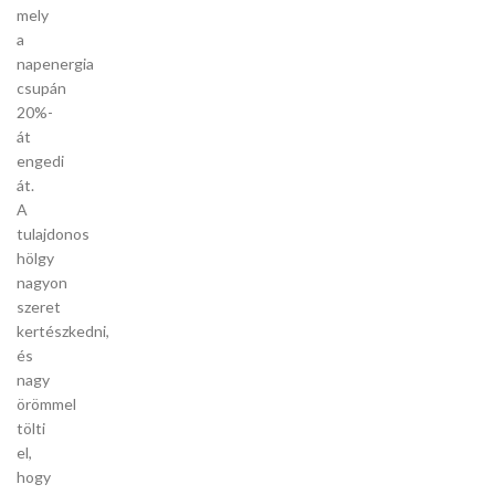
mely
a
napenergia
csupán
20%-
át
engedi
át.
A
tulajdonos
hölgy
nagyon
szeret
kertészkedni,
és
nagy
örömmel
tölti
el,
hogy