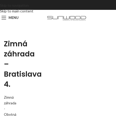
Skip to navigation
Skip to main content
MENU
Zimná
záhrada
–
Bratislava
4.
Zimná
záhrada
-
Obytná