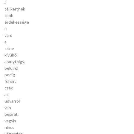
a
télikertnek
több
érdekessége
is
van:
a
színe
kívülről
aranytölgy,
belülről
pedig
fehér;
csak
az
udvarról
van
bejárat,
vagyis
nincs
közvetlen