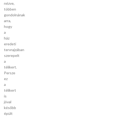
nézve,
többen
gondolnának
arra,
hogy
a
ház
eredeti
tervrajzában
szerepelt
a
télikert.
Persze
ez
a
télikert
is
jóval
később
épült