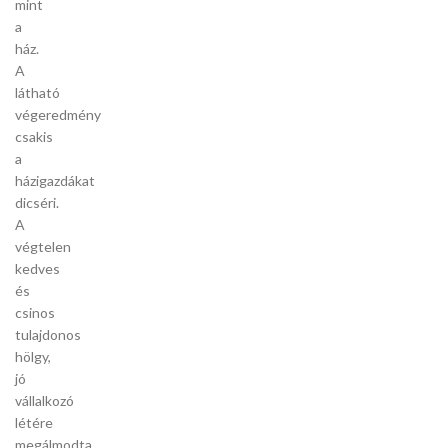
mint
a
ház.
A
látható
végeredmény
csakis
a
házigazdákat
dicséri.
A
végtelen
kedves
és
csinos
tulajdonos
hölgy,
jó
vállalkozó
létére
megálmodta