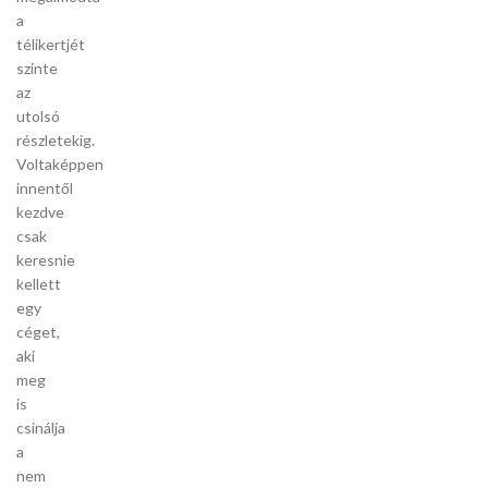
a
télikertjét
szinte
az
utolsó
részletekig.
Voltaképpen
innentől
kezdve
csak
keresnie
kellett
egy
céget,
aki
meg
is
csinálja
a
nem