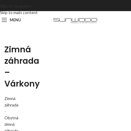
Skip to navigation
Skip to main content
MENU
Zimná
záhrada
–
Várkony
Zimná
záhrada
-
Obytná
zimná
záhrada