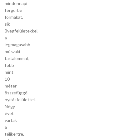
mindennapi
térgörbe
formákat,
sík
üvegfelületekkel,
a
legmagasabb
műszaki
tartalommal,
több
mint
10
méter
összefüggő
nyitásfelülettel.
Négy
évet
vártak
a
télikertre,