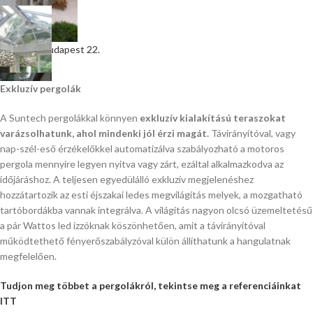
Télikert - Budapest 22.
Exkluzív pergolák
Télikert - Budapest 22.
A Suntech pergolákkal könnyen
exkluzív kialakítású teraszokat
varázsolhatunk, ahol mindenki jól érzi magát.
Távirányítóval, vagy
nap-szél-eső érzékelőkkel automatizálva szabályozható a motoros
pergola mennyire legyen nyitva vagy zárt, ezáltal alkalmazkodva az
időjáráshoz. A teljesen egyedülálló exkluzív megjelenéshez
Télikert - Pozsony 22.
hozzátartozik az esti éjszakai ledes megvilágítás melyek, a mozgatható
tartóbordákba vannak integrálva. A világítás nagyon olcsó üzemeltetésű
a pár Wattos led izzóknak köszönhetően, amit a távirányítóval
működtethető fényerőszabályzóval külön állíthatunk a hangulatnak
Télikert - Velencei-tó
megfelelően.
Tudjon meg többet a pergolákról, tekintse meg a referenciáinkat
ITT