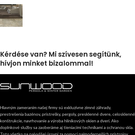
Kérdése van? Mi szívesen segítünk,
hívjon minket bizalommal!
Hlavným zameraním našej firmy sú exkluzívne zimné záhrady,
prestrešenia bazénov, prístrešky, pergoly, presklenné dvere, celosklenné
konštrukcie, navrhovanie a výroba hliníkových okien a dverí. Ako
doplnkové služby sa zaoberáme aj tieniacimi technikami a ochranou skla.
Toto všetko na najvyššej úrovni za pomoci najmodernejších prístrojov,