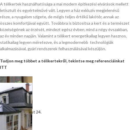
A télikertek használhatósága a mai modern építkezési elvárások mellett
letisztult és egyértelművé vált. Legyen a ház exkluzív megjelenésű
része, a nyugalom szigete, de mégis teljes értékű lakótér, annak az
összes komfortjával együtt. Továbbra is biztosítsa a kert és a természet
közelségének az érzését, mindezt egész évben
mind a négy évszakban,
,
az év minden napján. Valamint a télikert energetikailag legyen hasznos,
statikailag legyen méretezve, és a legmodernebb technológiák
alkalmazásával, gyári rendszerek felhasználásával készüljön.
Tudjon meg többet a télikertekről, tekintse meg referenciáinkat
ITT
Télikert - Budapest 24.