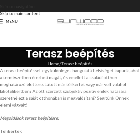
Skip to navigation
Skip to main content
MENU
Terasz beépítés
Home
Terasz beépítés
A terasz beépítéssel egy különleges hangulatú helyiséget kapunk, ahol
a természetben érezheti magát, és emellett a családi otthon
meghatározó élettere. Látott már télikertet vagy már volt valahol
lakótélikertben? Az ott szerzett szubjektív pozitív emlék hatására
szeretné ezt a saját otthonában is megvalósítani? Segítünk Önnek
elérni vágyait!
Megoldások terasz beépítésre:
Télikertek