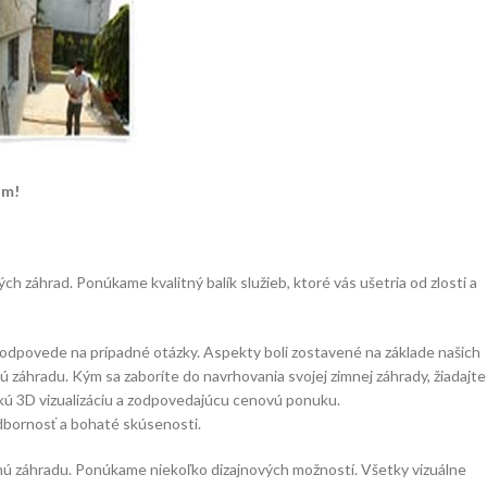
um!
záhrad. Ponúkame kvalitný balík služieb, ktoré vás ušetria od zlosti a
 odpovede na prípadné otázky. Aspekty boli zostavené na základe našich
 záhradu. Kým sa zaboríte do navrhovania svojej zimnej záhrady, žiadajte
kú 3D vizualizáciu a zodpovedajúcu cenovú ponuku.
dbornosť a bohaté skúsenosti.
nú záhradu. Ponúkame niekoľko dizajnových možností. Všetky vizuálne