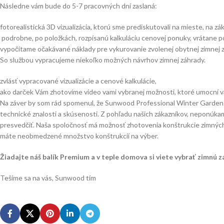
Následne vám bude do 5-7 pracovných dní zaslaná:
fotorealistická 3D vizualizácia, ktorú sme prediskutovali na mieste, na zá
podrobne, po položkách, rozpísanú kalkuláciu cenovej ponuky, vrátane p
vypočítame očakávané náklady pre vykurovanie zvolenej obytnej zimnej 
So službou vypracujeme niekoľko možných návrhov zimnej záhrady.
zvlásť vypracované vizualizácie a cenové kalkulácie,
ako darček Vám zhotovíme video vami vybranej možnosti, ktoré umocní va
Na záver by som rád spomenul, že Sunwood Professional Winter Garden je
technické znalosti a skúsenosti. Z pohľadu našich zákazníkov, neponúkam
presvedčiť. Naša spoločnosť má možnosť zhotovenia konštrukcie zimných 
máte neobmedzené množstvo konštrukcií na výber.
Žiadajte náš balík Premium a v teple domova si viete vybrať zimnú 
Tešíme sa na vás, Sunwood tím