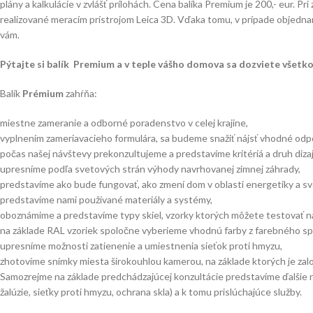
plány a kalkulácie v zvlášť prílohách. Cena balíka Premium je 200,- eur. Pr
realizované meracím prístrojom Leica 3D. Vďaka tomu, v prípade objednani
vám.
Pýtajte si balík Premium a v teple vášho domova sa dozviete všetk
Balík
Prémium
zahŕňa:
miestne zameranie a odborné poradenstvo v celej krajine,
vyplnením zameriavacieho formulára, sa budeme snažiť nájsť vhodné odpo
počas našej návštevy prekonzultujeme a predstavíme kritériá a druh diza
upresníme podľa svetových strán výhody navrhovanej zimnej záhrady,
predstavíme ako bude fungovať, ako zmení dom v oblasti energetiky a sv
predstavíme nami používané materiály a systémy,
oboznámime a predstavíme typy skiel, vzorky ktorých môžete testovať n
na základe RAL vzoriek spoločne vyberieme vhodnú farby z farebného sp
upresníme možnosti zatienenie a umiestnenia sieťok proti hmyzu,
zhotovíme snímky miesta širokouhlou kamerou, na základe ktorých je založ
Samozrejme na základe predchádzajúcej konzultácie predstavíme ďalšie n
žalúzie, sieťky proti hmyzu, ochrana skla) a k tomu prislúchajúce služby.