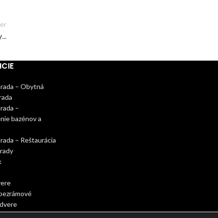
er
y…
NCIE
hrada – Obytná
rada
rada –
nie bazénov a
rada – Reštaurácia
rady
k
vere
bezrámové
 dvere
technika