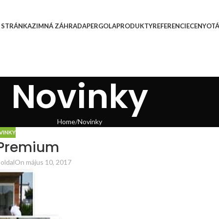
 STRÁNKA
ZIMNÁ ZÁHRADA
PERGOLA
PRODUKTY
REFERENCIE
CENY
OT
Novinky
Home
Novinky
VINKY
 Premium
oldal
On május 10, 2017