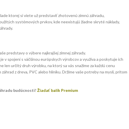
klade ktorej si viete už predstaviť zhotovenú zimnú záhradu,
oužitých systémových prvkov, kde neexistujú žiadne skryté náklady,
záhrady.
še predstavy o výbere najkrajšej zimnej záhrady.
 v spojení s väčšinou európskych výrobcov a využíva a poskytuje ich
e len určitý druh výrobku, na ktorý sa vás snažíme za každú cenu
záhrad z dreva, PVC alebo hliníku. Držíme vaše potreby na mysli, pritom
záhradu budúcnosti!
Žiadať balík Premium