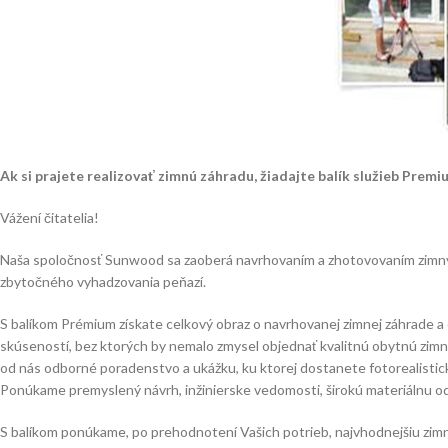
Ak si prajete realizovať zimnú záhradu, žiadajte balík služieb Premi
Vážení čitatelia!
Naša spoločnosť Sunwood sa zaoberá navrhovaním a zhotovovaním zimných 
zbytočného vyhadzovania peňazí.
S balíkom Prémium získate celkový obraz o navrhovanej zimnej záhrade a
skúseností, bez ktorých by nemalo zmysel objednať kvalitnú obytnú zimnú
od nás odborné poradenstvo a ukážku, ku ktorej dostanete fotorealistic
Ponúkame premyslený návrh, inžinierske vedomosti, širokú materiálnu o
S balíkom ponúkame, po prehodnotení Vašich potrieb, najvhodnejšiu zim