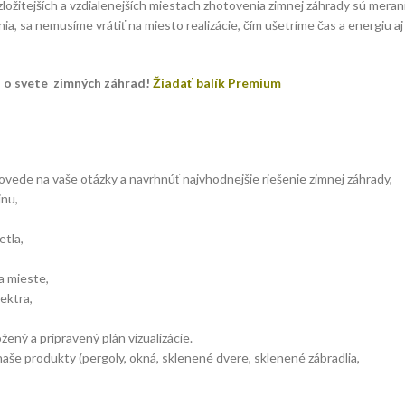
i zložitejších a vzdialenejších miestach zhotovenia zimnej záhrady sú meran
a, sa nemusíme vrátiť na miesto realizácie, čím ušetríme čas a energiu aj
o o svete zimných záhrad!
Žiadať balík Premium
vede na vaše otázky a navrhnúť najvhodnejšie riešenie zimnej záhrady,
jnu,
etla,
a mieste,
ektra,
ený a pripravený plán vizualizácie.
aše produkty (pergoly, okná, sklenené dvere, sklenené zábradlia,