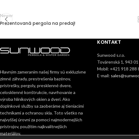
Newer
Prezentovaná pergola na predaj!
KONTAKT
Sunwood s.r.o.
Továrenská 1, 943 01
Mobil: +421 918 288 
Hlavným zameraním našej firmy sú exkluzívne
E-mail:
sales@sunwoo
zimné záhrady, prestrešenia bazénov,
prístrešky, pergoly, presklenné dvere,
celosklenné konštrukcie, navrhovanie a
výroba hliníkových okien a dverí. Ako
doplnkové služby sa zaoberáme aj tieniacimi
technikami a ochranou skla. Toto všetko na
najvyššej úrovni za pomoci najmodernejších
prístrojov, použitím najkvalitnejších
materiálov.