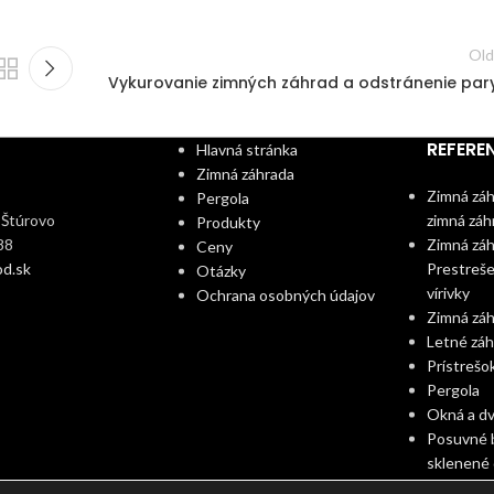
Old
Vykurovanie zimných záhrad a odstránenie par
REFERE
Hlavná stránka
Zimná záhrada
Zimná zá
Pergola
 Štúrovo
zimná záh
Produkty
88
Zimná záh
Ceny
d.sk
Prestreše
Otázky
vírivky
Ochrana osobných údajov
Zimná záh
Letné záh
Prístrešo
Pergola
Okná a d
Posuvné 
sklenené
Tieniaca 